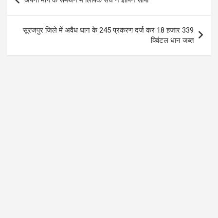
अपनी मांग के समर्थन में लिपिक संघ ने ज्ञापन सौंपा
o
A
a
navigation
o
p
m
सूरजपुर जिले में अवैध धान के 245 प्रकरण दर्ज कर 18 हजार 339
k
p
क्विंटल धान जब्त