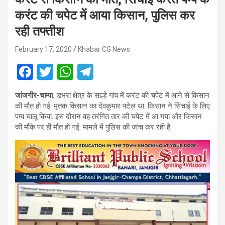
करंट की चपेट में आया किसान, पुलिस कर
रही तफ्तीश
February 17, 2020
Khabar CG News
F
T
W
T
a
wi
h
el
जांजगीर-चाम्पा.
डभरा क्षेत्र के साल्हे गांव में करंट की चपेट में आने से किसान
ce
tt
at
e
की मौत हो गई. मृतक किसान का देवकुमार पटेल था. किसान ने सिंचाई के लिए
b
er
s
gr
पम्प चालू किया. इस दौरान वह तरंगित तार की चपेट में आ गया और किसान
की मौके पर ही मौत हो गई. मामले में पुलिस की जांच कर रही है.
o
A
a
o
p
m
k
p