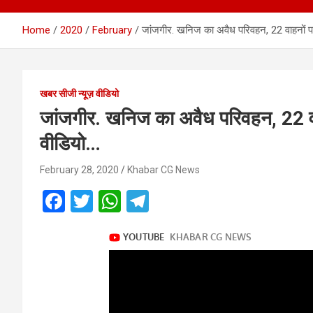
Home
2020
February
जांजगीर. खनिज का अवैध परिवहन, 22 वाहनों पर
खबर सीजी न्यूज़ वीडियो
जांजगीर. खनिज का अवैध परिवहन, 22 वाह
वीडियो…
February 28, 2020
Khabar CG News
F
T
W
T
a
wi
h
el
ce
tt
at
e
b
er
s
gr
o
A
a