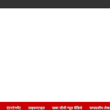
एंटरटेनमेंट
लाइफस्टाइल
खबर सीजी न्यूज़ वीडियो
सम्पादकीय-लेख