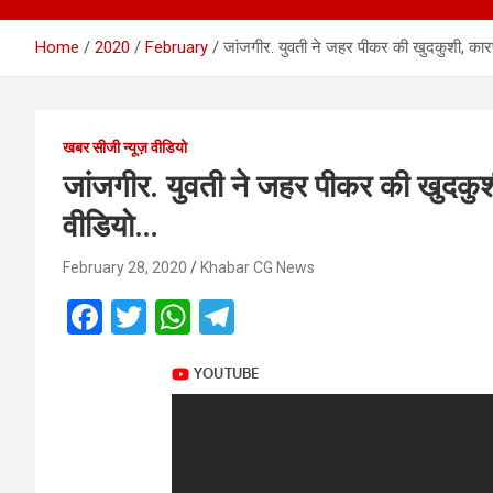
Home
2020
February
जांजगीर. युवती ने जहर पीकर की खुदकुशी, कारण
खबर सीजी न्यूज़ वीडियो
जांजगीर. युवती ने जहर पीकर की खुदकुशी
वीडियो…
February 28, 2020
Khabar CG News
F
T
W
T
a
wi
h
el
ce
tt
at
e
b
er
s
gr
o
A
a