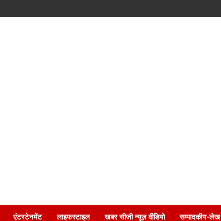
एंटरटेनमेंट
लाइफस्टाइल
खबर सीजी न्यूज़ वीडियो
सम्पादकीय-लेख