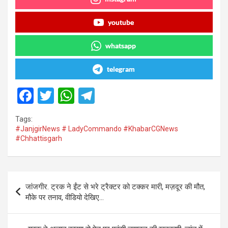
youtube
whatsapp
telegram
F
T
W
T
a
wi
h
el
Tags:
ce
tt
at
e
#JanjgirNews # LadyCommando #KhabarCGNews
#Chhattisgarh
b
er
s
gr
o
A
a
o
p
m
Post
जांजगीर. ट्रक ने ईंट से भरे ट्रैक्टर को टक्कर मारी, मज़दूर की मौत,
k
p
navigation
मौके पर तनाव, वीडियो देखिए…