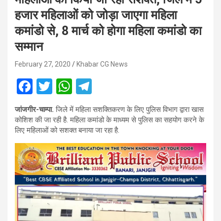
हजार महिलाओं को जोड़ा जाएगा महिला
कमांडो से, 8 मार्च को होगा महिला कमांडो का
सम्मान
February 27, 2020
Khabar CG News
F
T
W
T
a
wi
h
el
जांजगीर-चाम्पा.
जिले में महिला सशक्तिकरण के लिए पुलिस विभाग द्वारा खास
ce
tt
at
e
कोशिश की जा रही है. महिला कमांडो के माध्यम से पुलिस का सहयोग करने के
b
er
s
gr
लिए महिलाओं को सशक्त बनाया जा रहा है.
o
A
a
o
p
m
k
p