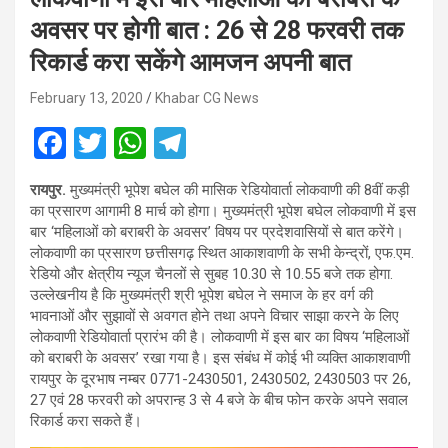
अवसर पर होगी बात : 26 से 28 फरवरी तक
रिकार्ड करा सकेंगे आमजन अपनी बात
February 13, 2020
Khabar CG News
F
T
W
T
a
wi
h
el
रायपुर.
मुख्यमंत्री भूपेश बघेल की मासिक रेडियोवार्ता लोकवाणी की 8वीं कड़ी
ce
tt
at
e
का प्रसारण आगामी 8 मार्च को होगा। मुख्यमंत्री भूपेश बघेल लोकवाणी में इस
b
er
s
gr
बार ‘महिलाओं को बराबरी के अवसर’ विषय पर प्रदेशवासियों से बात करेंगे।
लोकवाणी का प्रसारण छत्तीसगढ़ स्थित आकाशवाणी के सभी केन्द्रों, एफ.एम.
o
A
a
रेडियो और क्षेत्रीय न्यूज चैनलों से सुबह 10.30 से 10.55 बजे तक होगा.
o
p
m
उल्लेखनीय है कि मुख्यमंत्री श्री भूपेश बघेल ने समाज के हर वर्ग की
भावनाओं और सुझावों से अवगत होने तथा अपने विचार साझा करने के लिए
k
p
लोकवाणी रेडियोवार्ता प्रारंभ की है। लोकवाणी में इस बार का विषय ‘महिलाओं
को बराबरी के अवसर’ रखा गया है। इस संबंध में कोई भी व्यक्ति आकाशवाणी
रायपुर के दूरभाष नम्बर 0771-2430501, 2430502, 2430503 पर 26,
27 एवं 28 फरवरी को अपरान्ह 3 से 4 बजे के बीच फोन करके अपने सवाल
रिकार्ड करा सकते हैं।