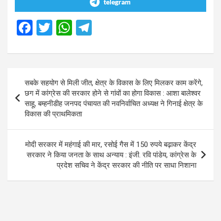
telegram
F
T
W
T
a
wi
h
el
ce
tt
at
e
b
er
s
gr
Post
सबके सहयोग से मिली जीत, क्षेत्र के विकास के लिए मिलकर काम करेंगे,
o
A
a
navigation
छग में कांग्रेस की सरकार होने से गांवों का होगा विकास : आशा बालेश्वर
o
p
m
साहू, बम्हनीडीह जनपद पंचायत की नवनिर्वाचित अध्यक्ष ने गिनाई क्षेत्र के
विकास की प्राथमिकता
k
p
मोदी सरकार में महंगाई की मार, रसोई गैस में 150 रुपये बढ़ाकर केंद्र
सरकार ने किया जनता के साथ अन्याय : इंजी. रवि पांडेय, कांग्रेस के
प्रदेश सचिव ने केंद्र सरकार की नीति पर साधा निशाना