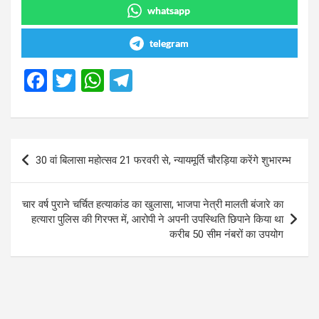
whatsapp
telegram
F
T
W
T
a
wi
h
el
ce
tt
at
e
b
er
s
gr
Post
30 वां बिलासा महोत्सव 21 फरवरी से, न्यायमूर्ति चौरड़िया करेंगे शुभारम्भ
o
A
a
navigation
o
p
m
चार वर्ष पुराने चर्चित हत्याकांड का खुलासा, भाजपा नेत्री मालती बंजारे का
k
p
हत्यारा पुलिस की गिरफ्त में, आरोपी ने अपनी उपस्थिति छिपाने किया था
करीब 50 सीम नंबरों का उपयोग