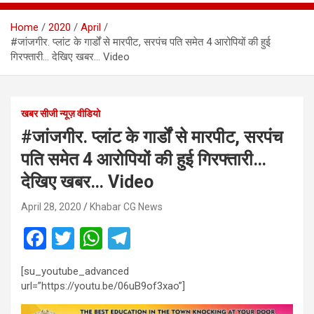
Home
2020
April
#जांजगीर. प्लांट के गार्डों से मारपीट, सरपंच पति समेत 4 आरोपियों की हुई
गिरफ्तारी… देखिए खबर… Video
खबर सीजी न्यूज़ वीडियो
#जांजगीर. प्लांट के गार्डों से मारपीट, सरपंच
पति समेत 4 आरोपियों की हुई गिरफ्तारी…
देखिए खबर… Video
April 28, 2020
Khabar CG News
F
T
W
T
a
wi
h
el
[su_youtube_advanced
ce
tt
at
e
url=”https://youtu.be/06uB9of3xao”]
b
er
s
gr