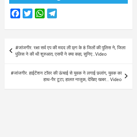
F
T
W
T
a
wi
h
el
ce
tt
at
e
b
er
s
gr
Post
#जांजगीर. रक्षा सर्व एप की मदद ली छ्ग के 8 जिलों की पुलिस ने, जिला
o
A
a
navigation
पुलिस ने की थी शुरुआत, एसपी ने क्या कहा, सुनिए…Video
o
p
m
k
p
#जांजगीर. हाईटेंशन टॉवर की ऊंचाई से युवक ने लगाई छलांग, युवक का
हाथ-पैर टूटा, हालत नाजुक, देखिए खबर… Video