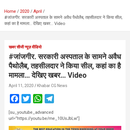
Home
2020
April
#जांजगीर. सरकारी अस्पताल के सामने अवैध पैथोलैब, तहसीलदार ने किया सील,
कहां का है मामला… देखिए खबर… Video
खबर सीजी न्यूज़ वीडियो
#जांजगीर. सरकारी अस्पताल के सामने अवैध
पैथोलैब, तहसीलदार ने किया सील, कहां का है
मामला… देखिए खबर… Video
April 11, 2020
Khabar CG News
F
T
W
T
a
wi
h
el
[su_youtube_advanced
ce
tt
at
e
url=”https://youtu.be/me_10UsJbLw”]
b
er
s
gr