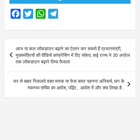
F
T
W
T
a
wi
h
el
ce
tt
at
e
b
er
s
gr
Post
आज या कल लॉकडाउन बढ़ाने का ऐलान कर सकते हैं प्रधानमंत्री,
o
A
a
navigation
मुख्यमंत्रियों की वीडियो कांफ्रेंसिंग में दिए संकेत, कई राज्य ने 30 अप्रेल
o
p
m
तक लॉकडाउन बढ़ाने लिया फैसला
k
p
घर से बाहर निकलते वक्त मास्क या फेस कवर पहनना अनिवार्य, छग के
स्वास्थ्य सचिव का आदेश, पढ़िए… आदेश में और क्या लिखा है…