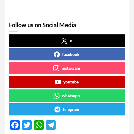
Follow us on Social Media
x
facebook
instagram
youtube
whatsapp
telegram
F
T
W
T