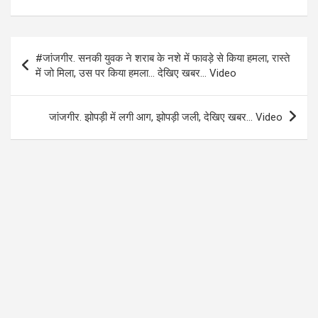
a
wi
h
el
ce
tt
at
e
b
er
s
gr
Post
#जांजगीर. सनकी युवक ने शराब के नशे में फावड़े से किया हमला, रास्ते
o
A
a
navigation
में जो मिला, उस पर किया हमला… देखिए खबर… Video
o
p
m
k
p
जांजगीर. झोपड़ी में लगी आग, झोपड़ी जली, देखिए खबर… Video