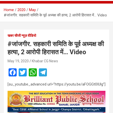
Home
2020
May
#जांजगीर. सहकारी समिति के पूर्व अध्यक्ष की हत्या, 2 आरोपी हिरासत में… Video
खबर सीजी न्यूज़ वीडियो
#जांजगीर. सहकारी समिति के पूर्व अध्यक्ष की
हत्या, 2 आरोपी हिरासत में… Video
May 19, 2020
Khabar CG News
F
T
W
T
a
wi
h
el
[su_youtube_advanced url=”https://youtu.be/aFOGGt0IUlg”]
ce
tt
at
e
b
er
s
gr
o
A
a
o
p
m