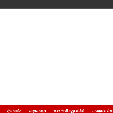
एंटरटेनमेंट
लाइफस्टाइल
खबर सीजी न्यूज़ वीडियो
सम्पादकीय-लेख