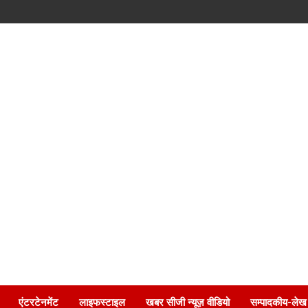
एंटरटेनमेंट
लाइफस्टाइल
खबर सीजी न्यूज़ वीडियो
सम्पादकीय-लेख