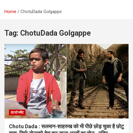
Home
ChotuDada Golgappe
Tag:
ChotuDada Golgappe
एंटरटेनमेंट
Chotu Dada : सलमान-शाहरुख को भी पीछे छोड़ चुका है छोटू