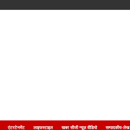
एंटरटेनमेंट
लाइफस्टाइल
खबर सीजी न्यूज़ वीडियो
सम्पादकीय-लेख