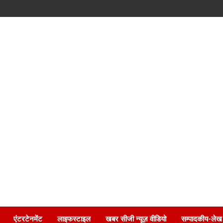
एंटरटेनमेंट
लाइफस्टाइल
खबर सीजी न्यूज़ वीडियो
सम्पादकीय-लेख