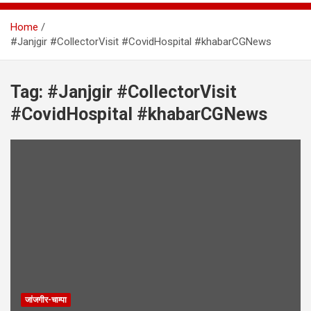
Home
#Janjgir #CollectorVisit #CovidHospital #khabarCGNews
Tag:
#Janjgir #CollectorVisit
#CovidHospital #khabarCGNews
जांजगीर-चाम्पा