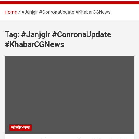
Home
#Janjgir #ConronaUpdate #KhabarCGNews
Tag:
#Janjgir #ConronaUpdate
#KhabarCGNews
जांजगीर-चाम्पा