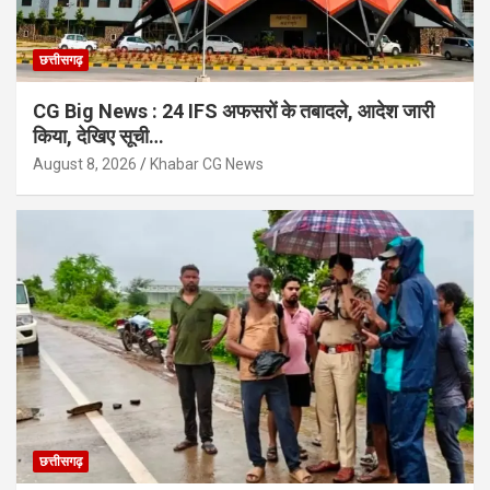
छत्तीसगढ़
CG Big News : 24 IFS अफसरों के तबादले, आदेश जारी
किया, देखिए सूची…
August 8, 2026
Khabar CG News
छत्तीसगढ़