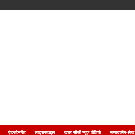
एंटरटेनमेंट
लाइफस्टाइल
खबर सीजी न्यूज़ वीडियो
सम्पादकीय-लेख