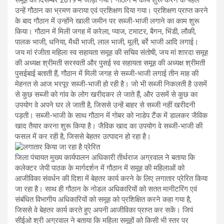
समूह को दिसम्बर 2019 में जोड़ा गया। गौठान में कार्य शुरू करने के पहले
उन्हें गौठान का भ्रमण कराया एवं प्रशिक्षण दिया गया। प्रशिक्षण प्राप्त करने
के बाद गौठान में उन्होंने खाली जमीन पर सब्जी-भाजी लगाने का काम शुरू
किया। गौठान में मिली जगह में करेला, प्याज, टमाटर, बैगन, भिंडी, लौकी,
पालक भाजी, धनिया, मैथी भाजी, लाल भाजी, मूली, बर्रे भाजी आदि लगाई।
जय मां रंजीता महिला स्व सहायता समूह की सचिव संतोषी, जय मां शारदा समूह
की अध्यक्ष श्रीमती सरस्वती और पुसई स्व सहायता समूह की अध्यक्ष श्रीमती
पुसईबाई बताती हैं, गौठान में मिली जगह से सब्जी-भाजी लगाई तीन माह की
मेहनत से आज भरपूर सब्जी-भाजी हो रही है। जो भी सब्जी निकलती है उसमें
से कुछ सब्जी को गांव के लोग खरीदकर ले जाते हैं, और उसमें से कुछ का
उपयोग वे अपने घर ले जाती है, जिससे उन्हें बाहर से सब्जी नहीं खरीदनी
पड़ती। सब्जी-भाजी के साथ गौठान में गोबर को नाडेप टैंक में डालकर जैविक
खाद तैयार करना शुरू किया है। जैविक खाद का उपयोग वे सब्जी-भाजी की
फसल में कर रही है, जिससे बेहतर उत्पादन हो रहा है।
लगातार किया जा रहा है प्रेरित
जिला पंचायत मुख्य कार्यपालन अधिकारी तीर्थराज अग्रवाल ने बताया कि
कलेक्टर जेपी पाठक के मार्गदर्शन में गौठान में समूह की महिलाओं को
आजीविका संवर्धन की दिशा में बेहतर कार्य करने के लिए लगातार प्रेरित किया
जा रहा है। साथ ही गौठान के नोडल अधिकारियों को सतत मानीटरिंग एवं
संबंधित विभागीय अधिकारियों को समूह को प्रशिक्षित करने कहा गया है,
जिससे वे बेहतर कार्य करते हुए अपनी आजीविका प्राप्त कर सकें। जिपं
सीईओ श्री अग्रवाल ने बताया कि महिला समूहों को किसी भी स्तर पर