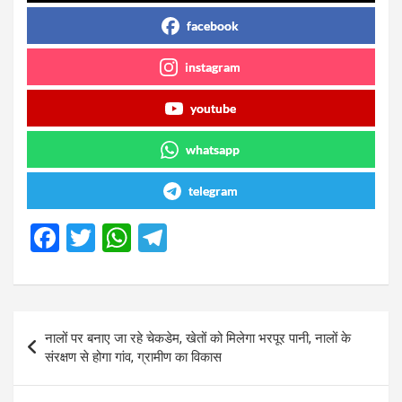
facebook
instagram
youtube
whatsapp
telegram
F
T
W
T
a
wi
h
el
ce
tt
at
e
b
er
s
gr
Post
नालों पर बनाए जा रहे चेकडेम, खेतों को मिलेगा भरपूर पानी, नालों के
o
A
a
navigation
संरक्षण से होगा गांव, ग्रामीण का विकास
o
p
m