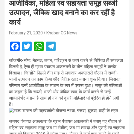
आजीविका, महिला स्व सहायता समूह सब्जी
उत्पादन, जैविक खाद बनाने का कर रहीं है
कार्य
February 21, 2020
Khabar CG News
F
T
W
T
a
wi
h
el
जांजगीर-चांपा.
मेहनत, लगन, परिश्रम से कार्य करने से निश्चित ही सफलता
ce
tt
at
e
मिलती है, ऐसा ही ग्राम पंचायत अकलतरी के तीन महिला समूहों ने करके
b
er
s
gr
दिखाया। जिन्होंने पिछले तीन माह से लगातार अकलतरी गौठान में सब्जी-
भाजी उत्पादन का काम किया और जैविक खाद बनाना शुरू किया। जिसका
o
A
a
परिणाम उन्हें आजीविका के साधन के रूप में प्राप्त हुआ। समूह की महिलाओं
o
p
m
का कहना है कि सब्जी, भाजी और जैविक खाद के कार्य करने से उन्हें
आत्मनिर्भर बनाया है साथ ही गांव की दूसरी महिलाएं भी प्रेरित हो होने लगी
k
p
हैं।
राज्य शासन की महत्वकांक्षी योजना नरवा, गरूवा, घुरूवा, बाड़ी के तहत
जनपद पंचायत अकलतरा के ग्राम पंचायत अकलतरी में बनाए गए गौठान से
महिला स्व सहायता समूह जय मां रंजीता, जय मां शारदा और पुसाई स्व सहायता