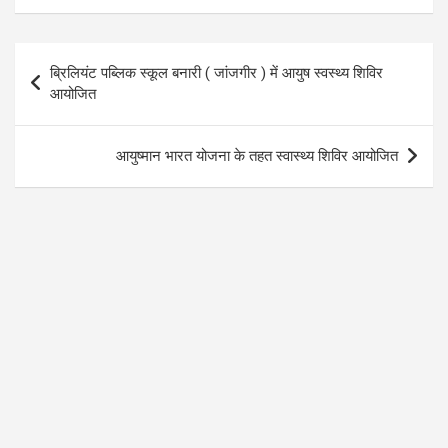
ce
tt
at
e
b
er
s
gr
Post
ब्रिलियंट पब्लिक स्कूल बनारी ( जांजगीर ) में आयुष स्वस्थ्य शिविर
o
A
a
navigation
आयोजित
o
p
m
k
p
आयुष्मान भारत योजना के तहत स्वास्थ्य शिविर आयोजित