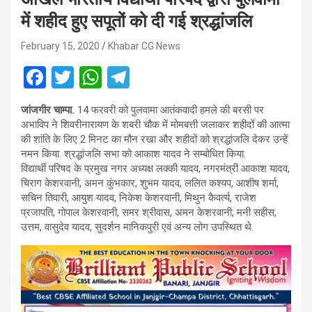
में शहीद हुए सपूतों को दी गई श्रद्धांजलि
February 15, 2020
Khabar CG News
F
T
W
T
a
wi
h
el
जांजगीर चाम्पा.
14 फरवरी को पुलवामा आतंकवादी हमले की बरसी पर
ce
tt
at
e
अभाविप ने शिवरीनारायण के शबरी चौक में मोमबत्ती जलाकर शहीदों की आत्मा
b
er
s
gr
की शांति के लिए 2 मिनट का मौन रखा और शहीदों को श्रद्धांजलि देकर उन्हें
नमन किया. श्रद्धांजलि सभा को आकाश यादव ने सम्बोधित किया.
o
A
a
विद्यार्थी परिषद के प्रमुख नगर अध्यक्ष लक्की यादव, नगरमंत्री आकाश यादव,
o
p
m
चिराग केशरवानी, अमन कुंभकार, शुभम यादव, ललित कश्यप, आशीष शर्मा,
सचिन तिवारी, आयुश यादव, निकेश केशरवानी, मिथुन कैवर्त्य, राजेश
k
p
प्रजापति, गोपाल केशरवानी, समर श्रीवास, अमन केशरवानी, मनी सहीस,
उत्तम, वासुदेव यादव, सुदर्शन मानिकपुरी एवं अन्य लोग उपस्थित थे.