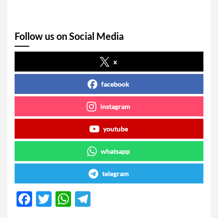
Follow us on Social Media
x
facebook
instagram
youtube
whatsapp
telegram
F
T
W
T
a
wi
h
el