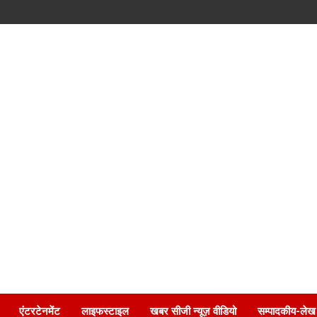
एंटरटेनमेंट
लाइफस्टाइल
खबर सीजी न्यूज़ वीडियो
सम्पादकीय-लेख