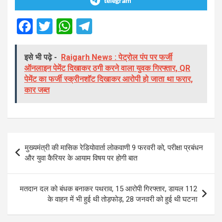
telegram
F
T
W
T
a
wi
h
el
ce
tt
at
e
इसे भी पढ़े -
Raigarh News : पेट्रोल पंप पर फर्जी
ऑनलाइन पेमेंट दिखाकर ठगी करने वाला युवक गिरफ्तार, QR
b
er
s
gr
पेमेंट का फर्जी स्क्रीनशॉट दिखाकर आरोपी हो जाता था फरार,
o
A
a
कार जब्त
o
p
m
k
p
Post
मुख्यमंत्री की मासिक रेडियोवार्ता लोकवाणी 9 फरवरी को, परीक्षा प्रबंधन
navigation
और युवा कैरियर के आयाम विषय पर होगी बात
मतदान दल को बंधक बनाकर पथराव, 15 आरोपी गिरफ्तार, डायल 112
के वाहन में भी हुई थी तोड़फोड़, 28 जनवरी को हुई थी घटना