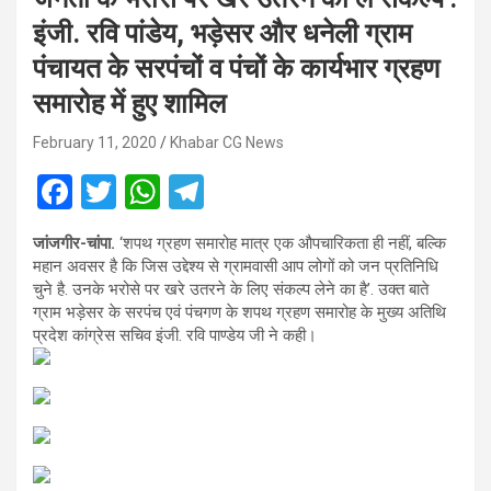
इंजी. रवि पांडेय, भड़ेसर और धनेली ग्राम
पंचायत के सरपंचों व पंचों के कार्यभार ग्रहण
समारोह में हुए शामिल
February 11, 2020
Khabar CG News
F
T
W
T
a
wi
h
el
जांजगीर-चांपा.
‘शपथ ग्रहण समारोह मात्र एक औपचारिकता ही नहीं, बल्कि
ce
tt
at
e
महान अवसर है कि जिस उद्देश्य से ग्रामवासी आप लोगों को जन प्रतिनिधि
b
er
s
gr
चुने है. उनके भरोसे पर खरे उतरने के लिए संकल्प लेने का है’. उक्त बाते
ग्राम भड़ेसर के सरपंच एवं पंचगण के शपथ ग्रहण समारोह के मुख्य अतिथि
o
A
a
प्रदेश कांग्रेस सचिव इंजी. रवि पाण्डेय जी ने कही।
o
p
m
k
p