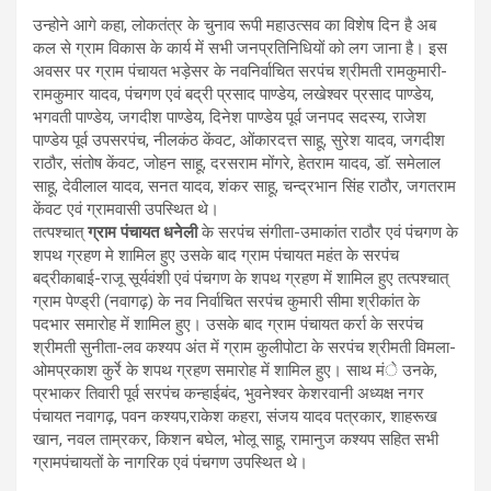
उन्होने आगे कहा, लोकतंत्र के चुनाव रूपी महाउत्सव का विशेष दिन है अब
कल से ग्राम विकास के कार्य में सभी जनप्रतिनिधियों को लग जाना है। इस
अवसर पर ग्राम पंचायत भड़ेसर के नवनिर्वाचित सरपंच श्रीमती रामकुमारी-
रामकुमार यादव, पंचगण एवं बद्री प्रसाद पाण्डेय, लखेश्वर प्रसाद पाण्डेय,
भगवती पाण्डेय, जगदीश पाण्डेय, दिनेश पाण्डेय पूर्व जनपद सदस्य, राजेश
पाण्डेय पूर्व उपसरपंच, नीलकंठ केंवट, ओंकारदत्त साहू, सुरेश यादव, जगदीश
राठौर, संतोष केंवट, जोहन साहू, दरसराम मोंगरे, हेतराम यादव, डाॅ. समेलाल
साहू, देवीलाल यादव, सनत यादव, शंकर साहू, चन्द्रभान सिंह राठौर, जगतराम
केंवट एवं ग्रामवासी उपस्थित थे।
तत्पश्चात्
ग्राम पंचायत धनेली
के सरपंच संगीता-उमाकांत राठौर एवं पंचगण के
शपथ ग्रहण मे शामिल हुए उसके बाद ग्राम पंचायत महंत के सरपंच
बद्रीकाबाई-राजू सूर्यवंशी एवं पंचगण के शपथ ग्रहण में शामिल हुए तत्पश्चात्
ग्राम पेण्ड्री (नवागढ़) के नव निर्वाचित सरपंच कुमारी सीमा श्रीकांत के
पदभार समारोह में शामिल हुए। उसके बाद ग्राम पंचायत कर्रा के सरपंच
श्रीमती सुनीता-लव कश्यप अंत में ग्राम कुलीपोटा के सरपंच श्रीमती विमला-
ओमप्रकाश कुर्रे के शपथ ग्रहण समारोह में शामिल हुए। साथ मंे उनके,
प्रभाकर तिवारी पूर्व सरपंच कन्हाईबंद, भुवनेश्वर केशरवानी अध्यक्ष नगर
पंचायत नवागढ़, पवन कश्यप,राकेश कहरा, संजय यादव पत्रकार, शाहरूख
खान, नवल ताम्रकर, किशन बघेल, भोलू साहू, रामानुज कश्यप सहित सभी
ग्रामपंचायतों के नागरिक एवं पंचगण उपस्थित थे।