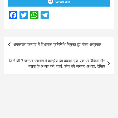
telegram
F
T
W
T
a
wi
h
el
ce
tt
at
e
b
er
s
gr
Post
अकलतरा जनपद में विधायक प्रतिनिधि नियुक्त हुए गौरव अग्रवाल
o
A
a
navigation
o
p
m
जिले की 7 जनपद पंचायत में कांग्रेस का कब्जा, एक-एक पर बीजेपी और
k
p
बसपा के अध्यक्ष बने, कहां, कौन बने जनपद अध्यक्ष, देखिए