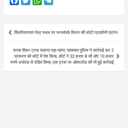
F
T
W
T
a
wi
h
el
ce
tt
at
e
b
er
s
gr
Post
शिवरीनारायण मेला स्थल पर जनसंपर्क विभाग की फोटो प्रदर्शनी प्रारंभ
o
A
a
navigation
o
p
m
शराब पीकर ट्रक चलाना पड़ा महंगा, यातायात पुलिस ने कार्रवाई कर 2
k
p
प्रकरण को कोर्ट में पेश किया, कोर्ट ने 32 हजार 8 सौ और 10 हजार
रुपये अर्थदंड से दंडित किया, एक ट्रक पर ओवरलोड की भी हुई कार्रवाई