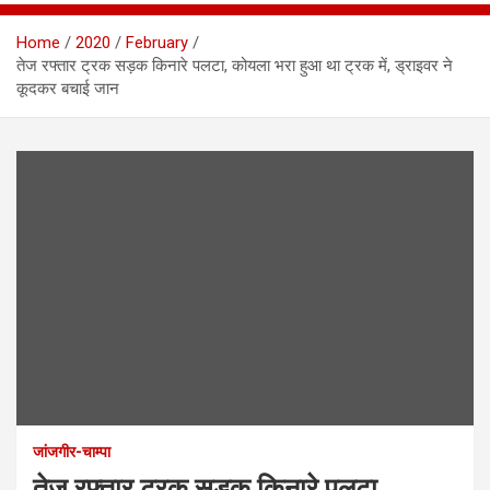
Home
2020
February
तेज रफ्तार ट्रक सड़क किनारे पलटा, कोयला भरा हुआ था ट्रक में, ड्राइवर ने
कूदकर बचाई जान
जांजगीर-चाम्पा
तेज रफ्तार ट्रक सड़क किनारे पलटा,