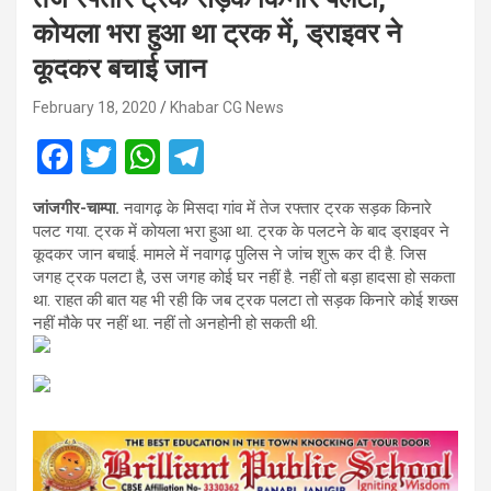
कोयला भरा हुआ था ट्रक में, ड्राइवर ने
कूदकर बचाई जान
February 18, 2020
Khabar CG News
F
T
W
T
a
wi
h
el
जांजगीर-चाम्पा.
नवागढ़ के मिसदा गांव में तेज रफ्तार ट्रक सड़क किनारे
ce
tt
at
e
पलट गया. ट्रक में कोयला भरा हुआ था. ट्रक के पलटने के बाद ड्राइवर ने
b
er
s
gr
कूदकर जान बचाई. मामले में नवागढ़ पुलिस ने जांच शुरू कर दी है. जिस
जगह ट्रक पलटा है, उस जगह कोई घर नहीं है. नहीं तो बड़ा हादसा हो सकता
o
A
a
था. राहत की बात यह भी रही कि जब ट्रक पलटा तो सड़क किनारे कोई शख्स
o
p
m
नहीं मौके पर नहीं था. नहीं तो अनहोनी हो सकती थी.
k
p