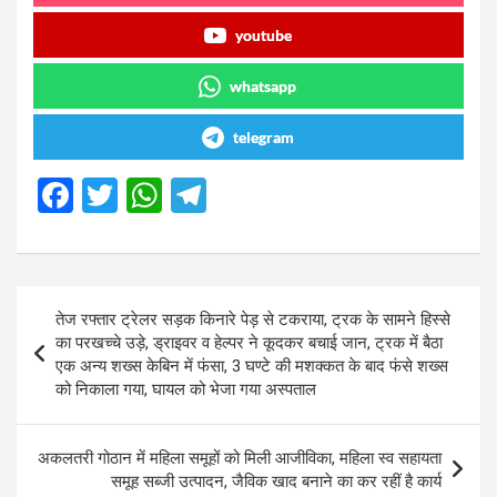
youtube
whatsapp
telegram
F
T
W
T
a
wi
h
el
ce
tt
at
e
b
er
s
gr
Post
तेज रफ्तार ट्रेलर सड़क किनारे पेड़ से टकराया, ट्रक के सामने हिस्से
o
A
a
navigation
का परखच्चे उड़े, ड्राइवर व हेल्पर ने कूदकर बचाई जान, ट्रक में बैठा
o
p
m
एक अन्य शख्स केबिन में फंसा, 3 घण्टे की मशक्कत के बाद फंसे शख्स
को निकाला गया, घायल को भेजा गया अस्पताल
k
p
अकलतरी गोठान में महिला समूहों को मिली आजीविका, महिला स्व सहायता
समूह सब्जी उत्पादन, जैविक खाद बनाने का कर रहीं है कार्य