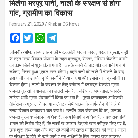
मिलेगा भरपूर पानी, नालों के संरक्षण से होगा
गांव, ग्रामीण का विकास
February 21, 2020
Khabar CG News
F
T
W
T
a
wi
h
el
जांजगीर-चांपा.
राज्य शासन की महत्वकांक्षी योजना नरवा, गरूवा, घुरूवा, बाड़ी
ce
tt
at
e
के तहत नरवा विकास योजना के तहत ब्रशवुड, बोल्डर, गेवियन चेकडेम बनाने
b
er
s
gr
का काम जिले में शुरू किया गया है। इसके बनने के बाद गांव का पानी गांव में
रूकेगा, गिरता हुआ भूजल स्तर बढ़ेगा। बहते पानी को नाले में रोकने के बाद
o
A
a
उस पानी का उपयोग कृषि कार्यों में किया जाएगा और इससे गांव, ग्रामीणों का
o
p
m
विकास होगा। नालों के संरक्षण के लिए वर्तमान में ब्रशवुड चेकडेम ग्राम
पंचायत तुलसी, गंगाजल, अकलतरी, बोकरेल, चंडीपारा, अमरताल, पकरिया
k
p
लटिया आदि ग्राम पंचायतों में किया जा रहा है। मुख्य कार्यपालन अधिकारी
तीर्थराज अग्रवाल ने बताया कलेक्टर जेपी पाठक के मार्गदर्शन में जिले में
नरवा विकास कार्यक्रम चल रहा है। उन्होंने जल संसाधन विभाग, जनपद
पंचायत मुख्य कार्यपालन अधिकारी, अन्य विभागीय अधिकारी, सहित तकनीकी
अमले को निर्देश दिए हैं, कि नालों के उपचार हेतु जो कार्य स्वीकृत किए गए हैं,
उन्हें शुरू किया जाए और चल रहे कार्यों की सतत मॉनीटरिंग की जाए। नालों
के संरक्षण के होने से कृृषि कार्य व पशु-पक्षियों के लिए पर्याप्त जल उपलब्ध