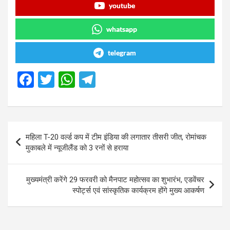
youtube
whatsapp
telegram
F
T
W
T
a
wi
h
el
ce
tt
at
e
b
er
s
gr
Post
महिला T-20 वर्ल्ड कप में टीम इंडिया की लगातार तीसरी जीत, रोमांचक
o
A
a
navigation
मुकाबले में न्यूजीलैंड को 3 रनों से हराया
o
p
m
k
p
मुख्यमंत्री करेंगे 29 फरवरी को मैनपाट महोत्सव का शुभारंभ, एडवेंचर
स्पोर्ट्स एवं सांस्कृतिक कार्यक्रम होंगे मुख्य आकर्षण