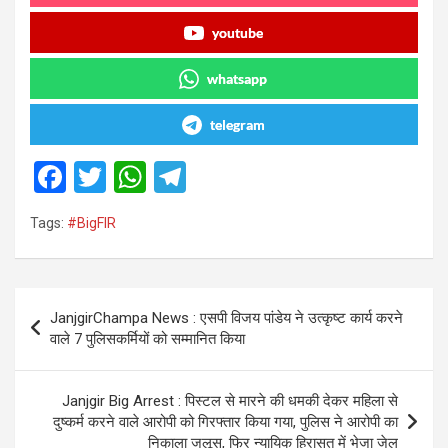
youtube
whatsapp
telegram
F
T
W
T
a
wi
h
el
Tags:
#BigFIR
ce
tt
at
e
b
er
s
gr
o
A
a
Post
JanjgirChampa News : एसपी विजय पांडेय ने उत्कृष्ट कार्य करने
o
p
m
navigation
वाले 7 पुलिसकर्मियों को सम्मानित किया
k
p
Janjgir Big Arrest : पिस्टल से मारने की धमकी देकर महिला से
दुष्कर्म करने वाले आरोपी को गिरफ्तार किया गया, पुलिस ने आरोपी का
निकाला जुलूस, फिर न्यायिक हिरासत में भेजा जेल