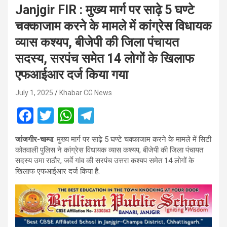
Janjgir FIR : मुख्य मार्ग पर साढ़े 5 घण्टे
चक्काजाम करने के मामले में कांग्रेस विधायक
व्यास कश्यप, बीजेपी की जिला पंचायत
सदस्य, सरपंच समेत 14 लोगों के खिलाफ
एफआईआर दर्ज किया गया
July 1, 2025
Khabar CG News
F
T
W
T
a
wi
h
el
जांजगीर-चाम्पा
. मुख्य मार्ग पर साढ़े 5 घण्टे चक्काजाम करने के मामले में सिटी
ce
tt
at
e
कोतवाली पुलिस ने कांग्रेस विधायक व्यास कश्यप, बीजेपी की जिला पंचायत
b
er
s
gr
सदस्य उमा राठौर, जर्वे गांव की सरपंच उत्तरा कश्यप समेत 14 लोगों के
खिलाफ एफआईआर दर्ज किया है.
o
A
a
o
p
m
k
p