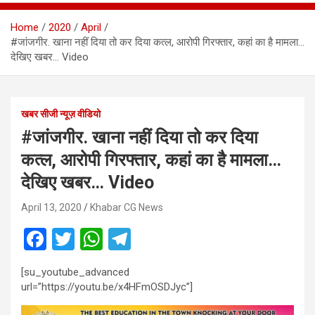
Home
2020
April
#जांजगीर. खाना नहीं दिया तो कर दिया कत्ल, आरोपी गिरफ्तार, कहां का है मामला…
देखिए खबर… Video
खबर सीजी न्यूज़ वीडियो
#जांजगीर. खाना नहीं दिया तो कर दिया
कत्ल, आरोपी गिरफ्तार, कहां का है मामला…
देखिए खबर… Video
April 13, 2020
Khabar CG News
F
T
W
T
a
wi
h
el
[su_youtube_advanced
ce
tt
at
e
url=”https://youtu.be/x4HFmOSDJyc”]
b
er
s
gr