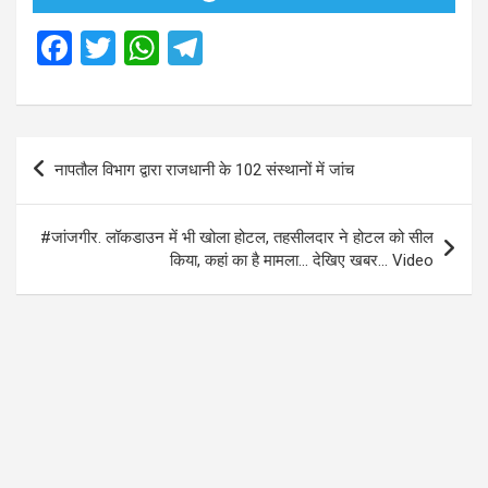
F
T
W
T
a
wi
h
el
ce
tt
at
e
b
er
s
gr
Post
नापतौल विभाग द्वारा राजधानी के 102 संस्थानों में जांच
o
A
a
navigation
o
p
m
#जांजगीर. लॉकडाउन में भी खोला होटल, तहसीलदार ने होटल को सील
k
p
किया, कहां का है मामला… देखिए खबर… Video