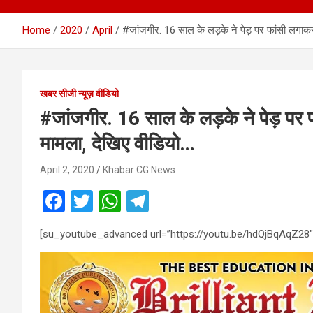
Home
2020
April
#जांजगीर. 16 साल के लड़के ने पेड़ पर फांसी लगाकर
खबर सीजी न्यूज़ वीडियो
#जांजगीर. 16 साल के लड़के ने पेड़ पर 
मामला, देखिए वीडियो…
April 2, 2020
Khabar CG News
F
T
W
T
a
wi
h
el
[su_youtube_advanced url=”https://youtu.be/hdQjBqAqZ28″
ce
tt
at
e
b
er
s
gr
o
A
a