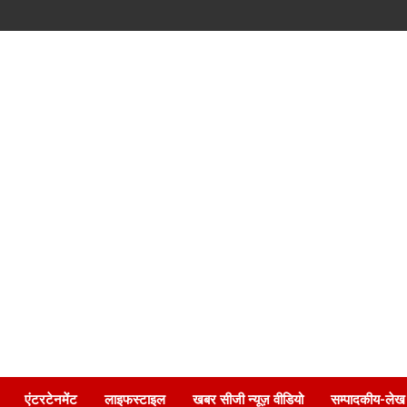
एंटरटेनमेंट
लाइफस्टाइल
खबर सीजी न्यूज़ वीडियो
सम्पादकीय-लेख