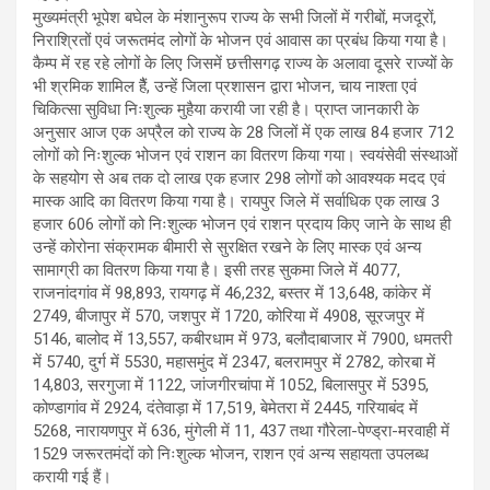
मुख्यमंत्री भूपेश बघेल के मंशानुरूप राज्य के सभी जिलों में गरीबों, मजदूरों,
निराश्रितों एवं जरूतमंद लोगों के भोजन एवं आवास का प्रबंध किया गया है।
कैम्प में रह रहे लोगों के लिए जिसमें छत्तीसगढ़ राज्य के अलावा दूसरे राज्यों के
भी श्रमिक शामिल हैैं, उन्हें जिला प्रशासन द्वारा भोजन, चाय नाश्ता एवं
चिकित्सा सुविधा निःशुल्क मुहैया करायी जा रही है। प्राप्त जानकारी के
अनुसार आज एक अप्रैल को राज्य के 28 जिलों में एक लाख 84 हजार 712
लोगों को निःशुल्क भोजन एवं राशन का वितरण किया गया। स्वयंसेवी संस्थाओं
के सहयोग से अब तक दो लाख एक हजार 298 लोगों को आवश्यक मदद एवं
मास्क आदि का वितरण किया गया है। रायपुर जिले में सर्वाधिक एक लाख 3
हजार 606 लोगों को निःशुल्क भोजन एवं राशन प्रदाय किए जाने के साथ ही
उन्हें कोरोना संक्रामक बीमारी से सुरक्षित रखने के लिए मास्क एवं अन्य
सामाग्री का वितरण किया गया है। इसी तरह सुकमा जिले में 4077,
राजनांदगांव में 98,893, रायगढ़ में 46,232, बस्तर में 13,648, कांकेर में
2749, बीजापुर में 570, जशपुर में 1720, कोरिया में 4908, सूरजपुर में
5146, बालोद में 13,557, कबीरधाम में 973, बलौदाबाजार में 7900, धमतरी
में 5740, दुर्ग में 5530, महासमुंद में 2347, बलरामपुर में 2782, कोरबा में
14,803, सरगुजा में 1122, जांजगीरचांपा में 1052, बिलासपुर में 5395,
कोण्डागांव में 2924, दंतेवाड़ा में 17,519, बेमेतरा में 2445, गरियाबंद में
5268, नारायणपुर में 636, मुंगेली में 11, 437 तथा गौरेला-पेण्ड्रा-मरवाही में
1529 जरूरतमंदों को निःशुल्क भोजन, राशन एवं अन्य सहायता उपलब्ध
करायी गई हैं।