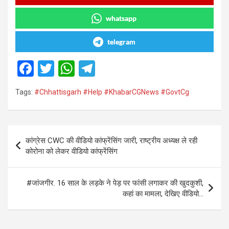
whatsapp
telegram
F
T
W
T
a
wi
h
el
Tags:
#Chhattisgarh #Help #KhabarCGNews #GovtCg
ce
tt
at
e
b
er
s
gr
o
A
a
Post
कांग्रेस CWC की वीडियो कांफ्रेंसिंग जारी, राष्ट्रीय अध्यक्ष ले रही
o
p
m
navigation
कोरोना को लेकर वीडियो कांफ्रेंसिंग
k
p
#जांजगीर. 16 साल के लड़के ने पेड़ पर फांसी लगाकर की खुदकुशी,
कहां का मामला, देखिए वीडियो…