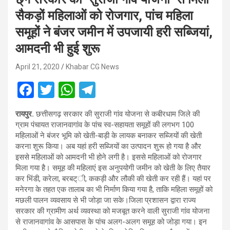
सैकड़ों महिलाओं को रोजगार, पांच महिला
समूहों ने बंजर जमीन में उपजायी हरी सब्जियां,
आमदनी भी हुई शुरू
April 21, 2020
Khabar CG News
F
T
W
T
a
wi
h
el
रायपुर.
छत्तीसगढ़ सरकार की सुराजी गांव योजना से कबीरधाम जिले की
ce
tt
at
e
ग्राम पंचायत राजानवागांव के पांच स्व-सहायता समूहों की लगभग 100
b
er
s
gr
महिलाओं ने बंजर भूमि को खेती-बाड़ी के लायक बनाकर सब्जियों की खेती
करना शुरू किया। अब यहां हरी सब्जियों का उत्पादन शुरू हो गया है और
o
A
a
इससे महिलाओं को आमदनी भी होने लगी है। इससे महिलाओं को रोजगार
o
p
m
मिला गया है। समूह की महिलाएं इस अनुपयोगी जमीन को खेती के लिए तैयार
कर भिंडी, करेला, बरबट्ी, ककड़ी और लौकी की खेती कर रही हैं। यहां पर
k
p
मनेरगा के तहत एक तालाब का भी निर्माण किया गया है, ताकि महिला समूहों को
मछली पालन व्यवसाय से भी जोड़ा जा सके।जिला प्रशासन द्वारा राज्य
सरकार की ग्रामीण अर्थ व्यवस्था को मजबूत करने वाली सुराजी गांव योजना
से राजानवागांव के आसपास के पांच अलग-अलग समूह को जोड़ा गया। इन