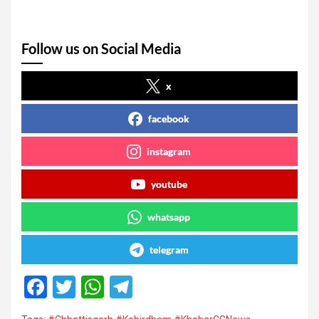
Follow us on Social Media
x
facebook
instagram
youtube
whatsapp
telegram
F
T
W
T
a
wi
h
el