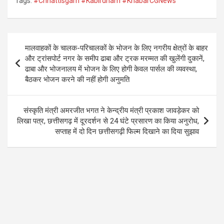
Tags:
#Chhattisgarh #Kabirdham #KhabarCGNews
ce
tt
at
e
b
er
s
gr
o
A
a
Post
मालवाहकों के चालक-परिचालकों के भोजन के लिए नगरीय क्षेत्रों के बाहर
o
p
m
navigation
और ट्रांसपोर्ट नगर के समीप ढाबा और ट्रक मरम्मत की खुलेंगी दुकानें,
k
p
ढाबा और भोजनालय में भोजन के लिए होगी केवल पार्सल की व्यवस्था,
बैठकर भोजन करने की नहीं होगी अनुमति
संस्कृति मंत्री अमरजीत भगत ने केन्द्रीय मंत्री प्रकाश जावड़ेकर को
लिखा पत्र, छत्तीसगढ़ में दूरदर्शन से 24 घंटे प्रसारण का किया अनुरोध,
सप्ताह में दो दिन छत्तीसगढ़ी फिल्म दिखाने का दिया सुझाव