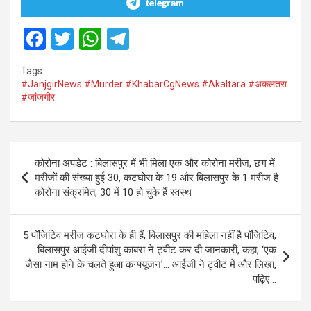
telegram
F
T
W
T
a
wi
h
el
Tags:
ce
tt
at
e
#JanjgirNews #Murder #KhabarCgNews #Akaltara #अकलतरा
#जांजगीर
b
er
s
gr
o
A
a
o
p
m
Post
कोरोना अपडेट : बिलासपुर में भी मिला एक और कोरोना मरीज, छग में
k
p
navigation
मरीजों की संख्या हुई 30, कटघोरा के 19 और बिलासपुर के 1 मरीज है
कोरोना संक्रमित, 30 में 10 हो चुके हैं स्वस्थ
5 पॉजिटिव मरीज कटघोरा के ही हैं, बिलासपुर की महिला नहीं है पॉजिटिव,
बिलासपुर आईजी दीपांशु काबरा ने ट्वीट कर दी जानकारी, कहा, ‘एक
जैसा नाम होने के चलते हुआ कन्फ्यूजन’… आईजी ने ट्वीट में और लिखा,
पढ़िए…