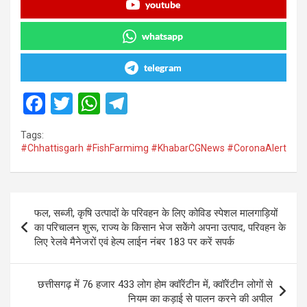
youtube
whatsapp
telegram
F
T
W
T
a
wi
h
el
Tags:
ce
tt
at
e
#Chhattisgarh #FishFarmimg #KhabarCGNews #CoronaAlert
b
er
s
gr
o
A
a
Post
o
p
m
फल, सब्जी, कृषि उत्पादों के परिवहन के लिए कोविड स्पेशल मालगाड़ियों
navigation
का परिचालन शुरू, राज्य के किसान भेज सकेेंगे अपना उत्पाद, परिवहन के
k
p
लिए रेलवे मैनेजरों एवं हेल्प लाईन नंबर 183 पर करें सपर्क
छत्तीसगढ़ में 76 हजार 433 लोग होम क्वॉरेंटीन में, क्वॉरेंटीन लोगों से
नियम का कड़ाई से पालन करने की अपील