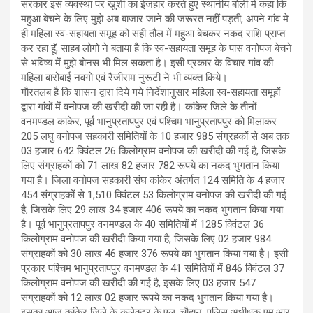
सरकार इस व्यवस्था पर खुशी का ईजहार करते हुए स्थानीय बोली में कहा कि
महुआ बेचने के लिए मुझे अब बाजार जाने की जरूरत नहीं पड़ती, अपने गांव मे
ही महिला स्व-सहायता समूह को सही तौल में महुआ बेचकर नकद राशि प्राप्त
कर रहा हूॅ, साहब लोगो ने बताया है कि स्व-सहायता समूह के पास वनोपज बेचने
से भविष्य में मुझे बोनस भी मिल सकता है। इसी प्रकार के विचार गांव की
महिला बारोबाई नवगो एवं रैजीराम नुरूटी ने भी व्यक्त किये।
गौरतलब है कि शासन द्वारा दिये गये निर्देशानुसार महिला स्व-सहायता समूहों
द्वारा गांवों में वनोपज की खरीदी की जा रही है। कांकेर जिले के तीनों
वनमण्डल कांकेर, पूर्व भानुप्रतापपुर एवं पश्चिम भानुप्रतापपुर को मिलाकर
205 लघु वनोपज सहकारी समितियों के 10 हजार 985 संग्रहकों से अब तक
03 हजार 642 क्विंटल 26 किलोग्राम वनोपज की खरीदी की गई है, जिसके
लिए संग्राहकों को 71 लाख 82 हजार 782 रूपये का नकद भुगतान किया
गया है। जिला वनोपज सहकारी संघ कांकेर अंतर्गत 124 समिति के 4 हजार
454 संग्राहकों से 1,510 क्विंटल 53 किलोग्राम वनोपज की खरीदी की गई
है, जिसके लिए 29 लाख 34 हजार 406 रूपये का नकद भुगतान किया गया
है। पूर्व भानुप्रतापपुर वनमण्डल के 40 समितियों में 1285 क्विंटल 36
किलोग्राम वनोपज की खरीदी किया गया है, जिसके लिए 02 हजार 984
संग्राहकों को 30 लाख 46 हजार 376 रूपये का भुगतान किया गया है। इसी
प्रकार पश्चिम भानुप्रतापपुर वनमण्डल के 41 समितियों में 846 क्विंटल 37
किलोग्राम वनोपज की खरीदी की गई है, इसके लिए 03 हजार 547
संग्राहकों को 12 लाख 02 हजार रूपये का नकद भुगतान किया गया है।
इसका आज कांकेर जिले के कलेक्टर के.एल. चौहान, पुलिस अधीक्षक एम.आर.