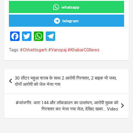
whatsapp
telegram
F
T
W
T
a
wi
h
el
Tags:
#Chhattisgarh #Vanopaj #KhabarCGNews
ce
tt
at
e
b
er
s
gr
o
A
a
Post
30 लीटर महुआ शराब के साथ 2 आरोपी गिरफ्तार, 2 बाइक भी जब्त,
o
p
m
navigation
दोनों आरोपी को जेल भेजा गया
k
p
#जांजगीर. धारा 144 और लॉकडाउन का उल्लंघन, आरोपी युवक को
गिरफ्तार कर भेजा गया जेल, देखिए खबर… Video