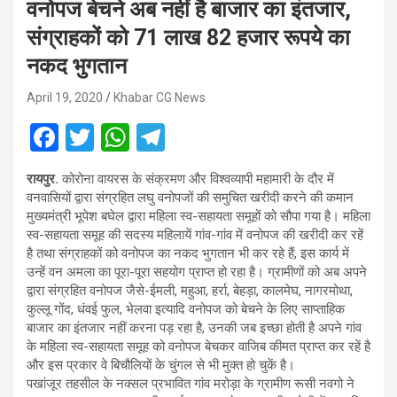
वनोपज बेचने अब नहीं है बाजार का इंतजार,
संग्राहकों को 71 लाख 82 हजार रूपये का
नकद भुगतान
April 19, 2020
Khabar CG News
F
T
W
T
a
wi
h
el
रायपुर.
कोरोना वायरस के संक्रमण और विश्वव्यापी महामारी के दौर में
ce
tt
at
e
वनवासियों द्वारा संग्रहित लघु वनोपजों की समुचित खरीदी करने की कमान
b
er
s
gr
मुख्यमंत्री भूपेश बघेल द्वारा महिला स्व-सहायता समूहों को सौपा गया है। महिला
स्व-सहायता समूह की सदस्य महिलायें गांव-गांव में वनोपज की खरीदी कर रहें
o
A
a
है तथा संग्राहकों को वनोपज का नकद भुगतान भी कर रहे हैं, इस कार्य में
o
p
m
उन्हें वन अमला का पूरा-पूरा सहयोग प्राप्त हो रहा है। ग्रामीणों को अब अपने
द्वारा संग्रहित वनोपज जैसे-ईमली, महुआ, हर्रा, बेहड़ा, कालमेघ, नागरमोथा,
k
p
कुल्लू गोंद, धंवई फुल, भेलवा इत्यादि वनोपज को बेचने के लिए साप्ताहिक
बाजार का इंतजार नहीं करना पड़ रहा है, उनकी जब इच्छा होती है अपने गांव
के महिला स्व-सहायता समूह को वनोपज बेचकर वाजिब कीमत प्राप्त कर रहें है
और इस प्रकार वे बिचौलियों के चुंगल से भी मुक्त हो चुकें है।
पखांजूर तहसील के नक्सल प्रभावित गांव मरोड़ा के ग्रामीण रूसी नवगो ने