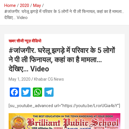
Home
2020
May
#जांजगीर. घरेलू झगड़े में परिवार के 5 लोगों ने पी ली फिनायल, कहां का है मामला…
देखिए… Video
खबर सीजी न्यूज़ वीडियो
#जांजगीर. घरेलू झगड़े में परिवार के 5 लोगों
ने पी ली फिनायल, कहां का है मामला…
देखिए… Video
May 1, 2020
Khabar CG News
F
T
W
T
a
wi
h
el
[su_youtube_advanced url=”https://youtu.be/LrorUGia4sY”]
ce
tt
at
e
b
er
s
gr