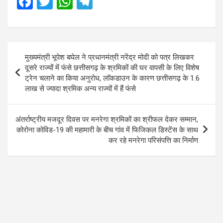
F
T
W
T
a
wi
h
el
ce
tt
at
e
b
er
s
gr
Post
मुख्यमंत्री भूपेश बघेल ने प्रधानमंत्री नरेंद्र मोदी को पत्र लिखकर
o
A
a
navigation
दूसरे राज्यों में फंसे छत्तीसगढ़ के श्रमिकों की घर वापसी के लिए विशेष
o
p
m
ट्रेन चलाने का किया अनुरोध, लाॅकडाउन के कारण छत्तीसगढ़ के 1.6
लाख से ज्यादा श्रमिक अन्य राज्यों में हैं फंसे
k
p
अंतर्राष्ट्रीय मजदूर दिवस पर मनरेगा श्रमिकों का श्रीफल देकर सम्मान,
कोरोना कोविड-19 की महामारी के बीच गांव में फिजिकल डिस्टेंस के साथ
कर रहे मनरेगा परिसंपत्ति का निर्माण