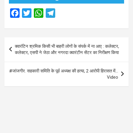
F
T
W
T
a
wi
h
el
ce
tt
at
e
b
er
s
gr
Post
क्वारंटिन श्रमिक किसी भी बाहरी लोगों के संपर्क में ना आए : कलेक्टर,
o
A
a
navigation
कलेक्टर, एसपी ने जेठा और नगरदा क्वारंटीन सेंटर का निरीक्षण किया
o
p
m
k
p
#जांजगीर. सहकारी समिति के पूर्व अध्यक्ष की हत्या, 2 आरोपी हिरासत में…
Video