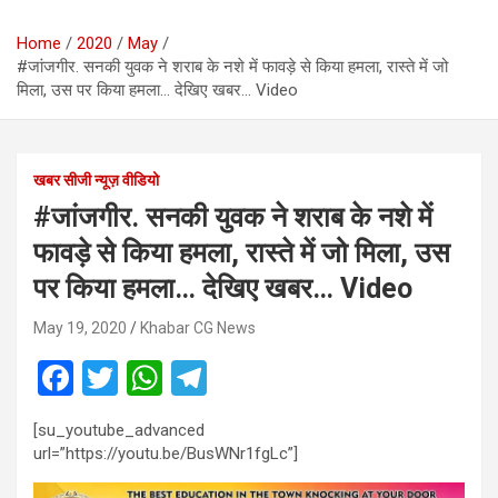
Home
2020
May
#जांजगीर. सनकी युवक ने शराब के नशे में फावड़े से किया हमला, रास्ते में जो
मिला, उस पर किया हमला… देखिए खबर… Video
खबर सीजी न्यूज़ वीडियो
#जांजगीर. सनकी युवक ने शराब के नशे में
फावड़े से किया हमला, रास्ते में जो मिला, उस
पर किया हमला… देखिए खबर… Video
May 19, 2020
Khabar CG News
F
T
W
T
a
wi
h
el
[su_youtube_advanced
ce
tt
at
e
url=”https://youtu.be/BusWNr1fgLc”]
b
er
s
gr