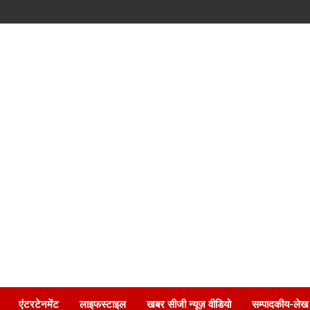
एंटरटेनमेंट
लाइफस्टाइल
खबर सीजी न्यूज़ वीडियो
सम्पादकीय-लेख