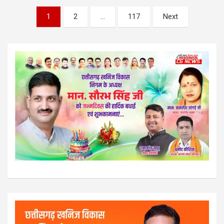
Posts
1
2
…
117
Next
pagination