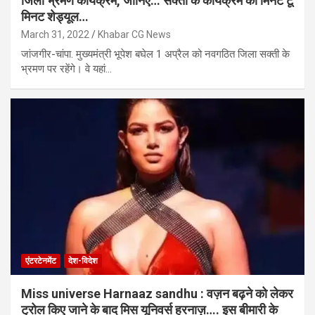
जिला भ्रमण कार्यक्रम, जानिए… सक्ती के कार्यक्रम का मिनट टू
मिनट शेड्यूल…
March 31, 2022
Khabar CG News
जांजगीर-चांपा. मुख्यमंत्री भूपेश बघेल 1 अप्रैल को नवगठित जिला सक्ती के
भ्रमण पर रहेंगे। वे यहां…
एंटरटेनमेंट
देश-विदेश
Miss universe Harnaaz sandhu : वज़न बढ़ने को लेकर
ट्रोल किए जाने के बाद मिस यूनिवर्स हरनाज़…. इस बीमारी के