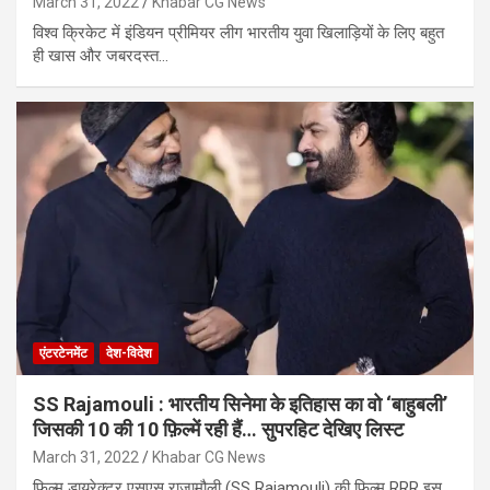
March 31, 2022
Khabar CG News
विश्व क्रिकेट में इंडियन प्रीमियर लीग भारतीय युवा खिलाड़ियों के लिए बहुत
ही खास और जबरदस्त…
एंटरटेनमेंट
देश-विदेश
SS Rajamouli : भारतीय सिनेमा के इतिहास का वो ‘बाहुबली’
जिसकी 10 की 10 फ़िल्में रही हैं… सुपरहिट देखिए लिस्ट
March 31, 2022
Khabar CG News
फिल्म डायरेक्टर एसएस राजामौली (SS Rajamouli) की फिल्म RRR इस