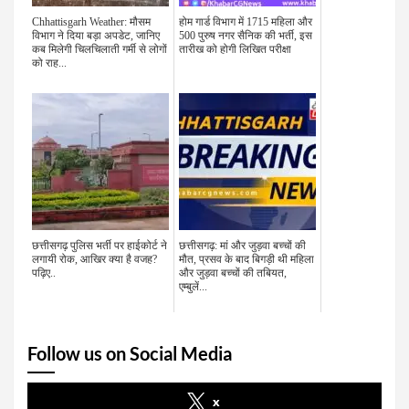
Chhattisgarh Weather: मौसम
होम गार्ड विभाग में 1715 महिला और
विभाग ने दिया बड़ा अपडेट, जानिए
500 पुरुष नगर सैनिक की भर्ती, इस
कब मिलेगी चिलचिलाती गर्मी से लोगों
तारीख को होगी लिखित परीक्षा
को राह...
छत्तीसगढ़ पुलिस भर्ती पर हाईकोर्ट ने
छत्तीसगढ़: मां और जुड़वा बच्चों की
लगायी रोक, आखिर क्या है वजह?
मौत, प्रसव के बाद बिगड़ी थी महिला
पढ़िए..
और जुड़वा बच्चों की तबियत,
एम्बुलें...
Follow us on Social Media
x