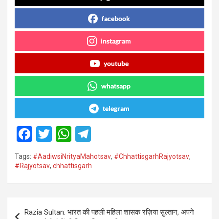
facebook
instagram
youtube
whatsapp
telegram
F
T
W
T
a
wi
h
el
Tags:
#AadiwsiNrityaMahotsav
,
#ChhattisgarhRajyotsav
,
ce
tt
at
e
#Rajyotsav
,
chhattisgarh
b
er
s
gr
o
A
a
Post
o
p
m
Razia Sultan: भारत की पहली महिला शासक रज़िया सुल्तान, अपने