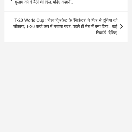
navigation
ग़ुलाम को दे बैठीं थी दिल. पढ़िए कहानी..
k
p
T-20 World Cup : विश्व क्रिकेट के ‘सिकंदर’ ने फिर से दुनिया को
चौंकाया, T-20 वर्ल्ड कप में मचाया गदर, पहले ही मैच में बना दिया… कई
रिकॉर्ड…देखिए