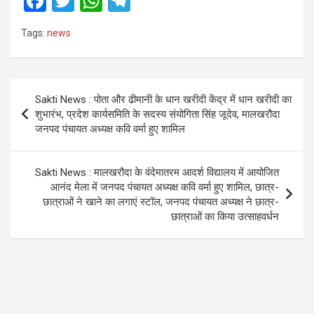
F
T
W
T
a
wi
h
el
Tags:
news
ce
tt
at
e
b
er
s
gr
o
A
a
Post
Sakti News : पोता और ढीमानी के धान खरीदी केंद्र में धान खरीदी का
o
p
m
navigation
शुभारंभ, प्रदेश कार्यसमिति के सदस्य संयोगिता सिंह जूदेव, मालखरौदा
k
p
जनपद पंचायत अध्यक्ष कवि वर्मा हुए शामिल
Sakti News : मालखरौदा के वंदेमातरम आदर्श विद्यालय में आयोजित
आनंद मेला में जनपद पंचायत अध्यक्ष कवि वर्मा हुए शामिल, छात्र-
छात्राओं ने खाने का लगाएं स्टॉल, जनपद पंचायत अध्यक्ष ने छात्र-
छात्राओं का किया उत्साहवर्धन