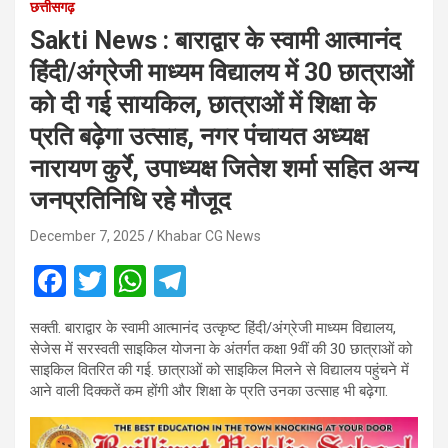
छत्तीसगढ़
Sakti News : बाराद्वार के स्वामी आत्मानंद
हिंदी/अंग्रेजी माध्यम विद्यालय में 30 छात्राओं
को दी गई सायकिल, छात्राओं में शिक्षा के
प्रति बढ़ेगा उत्साह, नगर पंचायत अध्यक्ष
नारायण कुर्रे, उपाध्यक्ष जितेश शर्मा सहित अन्य
जनप्रतिनिधि रहे मौजूद
December 7, 2025
Khabar CG News
F
T
W
T
a
wi
h
el
सक्ती. बाराद्वार के स्वामी आत्मानंद उत्कृष्ट हिंदी/अंग्रेजी माध्यम विद्यालय,
ce
tt
at
e
सेजेस में सरस्वती साइकिल योजना के अंतर्गत कक्षा 9वीं की 30 छात्राओं को
b
er
s
gr
साइकिल वितरित की गई. छात्राओं को साइकिल मिलने से विद्यालय पहुंचने में
आने वाली दिक्कतें कम होंगी और शिक्षा के प्रति उनका उत्साह भी बढ़ेगा.
o
A
a
o
p
m