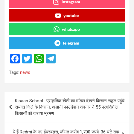
instagram
youtube
whatsapp
telegram
F
T
W
T
a
wi
h
el
Tags:
news
ce
tt
at
e
b
er
s
gr
o
A
a
Post
Kisaan School : प्राकृतिक खेती का मॉडल देखने किसान स्कूल पहुंचे
o
p
m
navigation
रायगढ़ जिले के किसान, अडानी फाउंडेशन तमनार ने 55 प्रगतिशील
k
p
किसानों को कराया भ्रमण
ये हैं Redmi के नए ईयरबड्स, कीमत करीब 1,700 रुपये; 36 घंटे तक