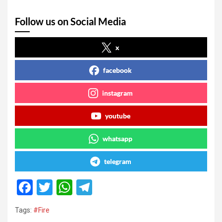
Follow us on Social Media
x
facebook
instagram
youtube
whatsapp
telegram
F
T
W
T
a
wi
h
el
Tags:
#Fire
ce
tt
at
e