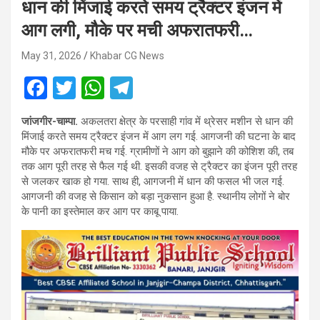
धान की मिंजाई करते समय ट्रैक्टर इंजन में
आग लगी, मौके पर मची अफरातफरी…
May 31, 2026
Khabar CG News
F
T
W
T
a
wi
h
el
जांजगीर-चाम्पा.
अकलतरा क्षेत्र के परसाही गांव में थ्रेसर मशीन से धान की
ce
tt
at
e
मिंजाई करते समय ट्रैक्टर इंजन में आग लग गई. आगजनी की घटना के बाद
b
er
s
gr
मौके पर अफरातफरी मच गई. ग्रामीणों ने आग को बुझाने की कोशिश की, तब
तक आग पूरी तरह से फैल गई थी. इसकी वजह से ट्रैक्टर का इंजन पूरी तरह
o
A
a
से जलकर खाक हो गया. साथ ही, आगजनी में धान की फसल भी जल गई.
o
p
m
आगजनी की वजह से किसान को बड़ा नुकसान हुआ है. स्थानीय लोगों ने बोर
के पानी का इस्तेमाल कर आग पर काबू पाया.
k
p