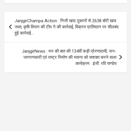
b
er
s
gr
o
A
a
Post
JanjgirChampa Action : निजी खाद दुकानों से 2638 बोरी खाद
o
p
m
navigation
जब्त, कृषि विभाग की टीम ने की कार्रवाई, विक्रय प्रतिष्ठान पर सीलबंद
k
p
हुई कार्रवाई…
JanjgirNews : मन की बात की 134वीं कड़ी प्रेरणादायी, जन-
जागरणकारी एवं राष्ट्र निर्माण की भावना को सशक्त करने वाला
कार्यक्रम : इंजी. रवि पाण्डेय