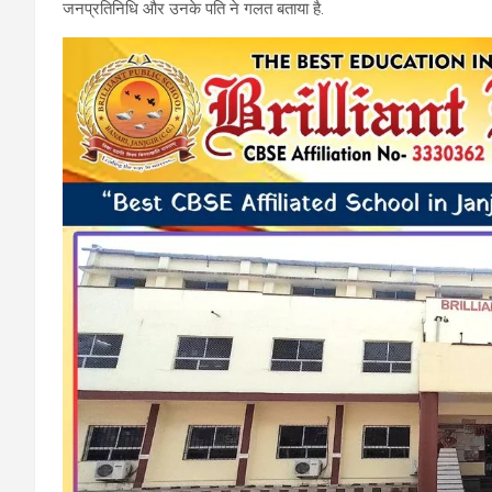
जनप्रतिनिधि और उनके पति ने गलत बताया है.
o
A
a
o
p
m
k
p