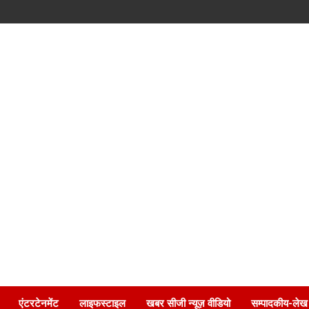
एंटरटेनमेंट
लाइफस्टाइल
खबर सीजी न्यूज़ वीडियो
सम्पादकीय-लेख