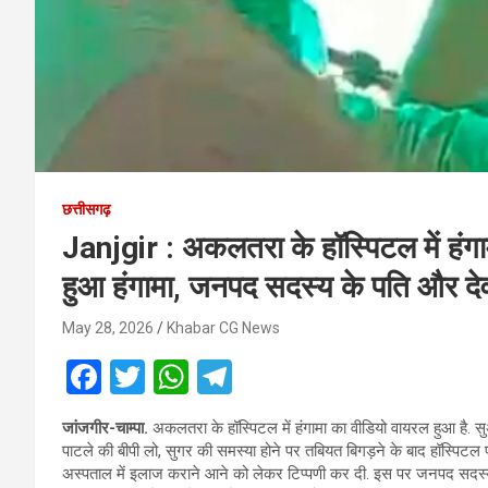
छत्तीसगढ़
Janjgir : अकलतरा के हॉस्पिटल में हंगा
हुआ हंगामा, जनपद सदस्य के पति और देव
May 28, 2026
Khabar CG News
F
T
W
T
a
wi
h
el
जांजगीर-चाम्पा.
अकलतरा के हॉस्पिटल में हंगामा का वीडियो वायरल हुआ है. सु
ce
tt
at
e
पाटले की बीपी लो, सुगर की समस्या होने पर तबियत बिगड़ने के बाद हॉस्पिटल पह
b
er
s
gr
अस्पताल में इलाज कराने आने को लेकर टिप्पणी कर दी. इस पर जनपद सदस्य 