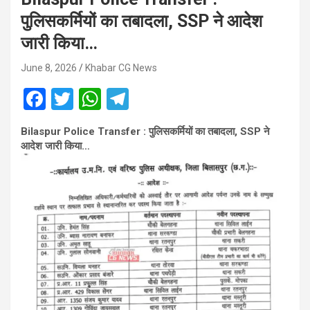
पुलिसकर्मियों का तबादला, SSP ने आदेश
जारी किया…
June 8, 2026
Khabar CG News
F
T
W
T
a
wi
h
el
Bilaspur Police Transfer : पुलिसकर्मियों का तबादला, SSP ने
ce
tt
at
e
आदेश जारी किया…
b
er
s
gr
o
A
a
o
p
m
k
p