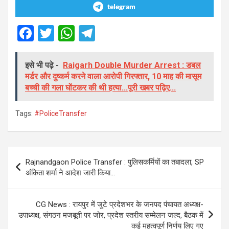
telegram
F
T
W
T
a
wi
h
el
ce
tt
at
e
इसे भी पढ़े -
Raigarh Double Murder Arrest : डबल
मर्डर और दुष्कर्म करने वाला आरोपी गिरफ्तार, 10 माह की मासूम
b
er
s
gr
बच्ची की गला घोंटकर की थी हत्या...पूरी खबर पढ़िए...
o
A
a
o
p
m
Tags:
#PoliceTransfer
k
p
Post
Rajnandgaon Police Transfer : पुलिसकर्मियों का तबादला, SP
navigation
अंकिता शर्मा ने आदेश जारी किया…
CG News : रायपुर में जुटे प्रदेशभर के जनपद पंचायत अध्यक्ष-
उपाध्यक्ष, संगठन मजबूती पर जोर, प्रदेश स्तरीय सम्मेलन जल्द, बैठक में
कई महत्वपूर्ण निर्णय लिए गए