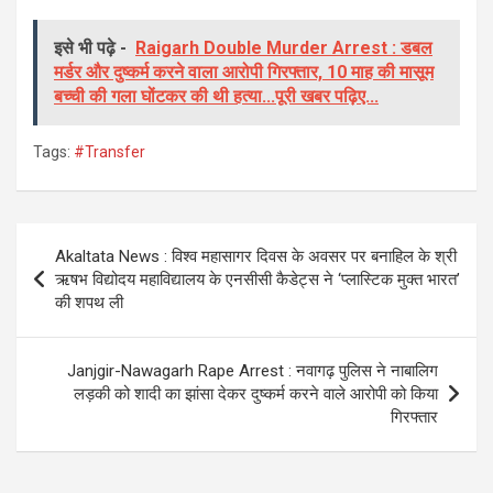
a
wi
h
el
ce
tt
at
e
इसे भी पढ़े -
Raigarh Double Murder Arrest : डबल
मर्डर और दुष्कर्म करने वाला आरोपी गिरफ्तार, 10 माह की मासूम
b
er
s
gr
बच्ची की गला घोंटकर की थी हत्या...पूरी खबर पढ़िए...
o
A
a
o
p
m
Tags:
#Transfer
k
p
Post
Akaltata News : विश्व महासागर दिवस के अवसर पर बनाहिल के श्री
navigation
ऋषभ विद्योदय महाविद्यालय के एनसीसी कैडेट्स ने ‘प्लास्टिक मुक्त भारत’
की शपथ ली
Janjgir-Nawagarh Rape Arrest : नवागढ़ पुलिस ने नाबालिग
लड़की को शादी का झांसा देकर दुष्कर्म करने वाले आरोपी को किया
गिरफ्तार