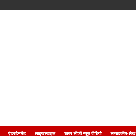
एंटरटेनमेंट
लाइफस्टाइल
खबर सीजी न्यूज़ वीडियो
सम्पादकीय-लेख