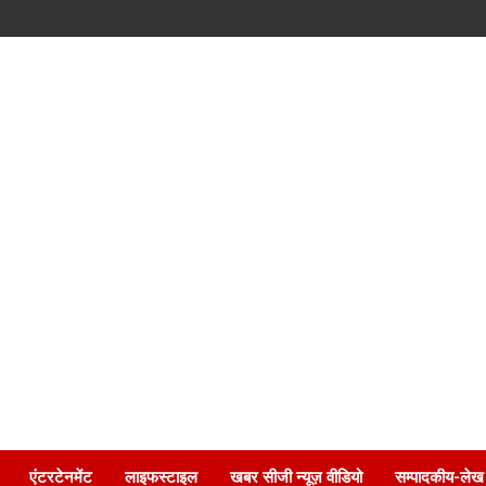
एंटरटेनमेंट
लाइफस्टाइल
खबर सीजी न्यूज़ वीडियो
सम्पादकीय-लेख