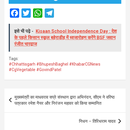
F
T
W
T
a
wi
h
el
ce
tt
at
e
इसे भी पढ़े -
Kisaan School Independence Day : देश
के पहले किसान स्कूल बहेराडीह में ध्वजारोहण करेंगे BSF जवान
b
er
s
gr
रंजीत भारद्वाज
o
A
a
o
p
m
Tags:
#Chhattisgarh #BhupeshBaghel #KhabarCGNews
k
p
#CgVegetable #GovindPatel
Post
मुख्यमंत्री का माधवराव सप्रे संस्थान द्वारा अभिनंदन, सीएम ने वरिष्ठ
navigation
पत्रकार रमेश नैयर और निरंजन महावर को किया सम्मानित
निधन – तिरिथराम यादव