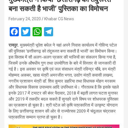
बना सकती है भाजी’ पुस्तिका का विमोचन
February 24, 2020
Khabar CG News
F
T
W
T
a
wi
h
el
रायपुर.
मुख्यमंत्री भूपेश बघेल ने यहां अपने निवास कार्यालय में गोविन्द पटेल
ce
tt
at
e
की पुस्तिका ‘छत्तीसगढ़ को तंदुरूस्त बना सकती है भाजी’ का विमोचन किया।
b
er
s
gr
इस किताब में सौ अलग-अलग प्रकार की भाजियों का संकलन किया गया है,
जिसमें उनके औषधीय गुण तथा उपयोगिता के बारे में विस्तार से जानकारी दी
o
A
a
गई है। इस अवसर पर कृषि एवं जल संसाधन मंत्री रविन्द्र चौबे, वन मंत्री
o
p
m
मोहम्मद अकबर, खाद्य मंत्री अमरजीत भगत, उद्योग मंत्री कवासी लखमा,
नगरीय प्रशासन मंत्री डॉ. शिव कुमार डहरिया तथा विधायक मोहन मरकाम
k
p
और विधायक विकास उपाध्याय आदि उपस्थित थे। गौरतलब है कि इसके पहले
इनके 2017 में टमाटर की बंपर पैदावार, 2018 में बढ़ती लागत घटता मुनाफा
और 2019 में तकदीर बदल सकते हैं सुनहरे दाने विषय पर शोधपरक पुस्तिका
का प्रकाशन हो चुका है। श्री पटेल को कृषि पत्रकारिता में उत्कृष्ट योगदान
के लिए छत्तीसगढ़ शासन की ओर से राज्योत्सव 2009 में चंदूलाल चंद्राकर
पत्रकारिता सम्मान प्राप्त हो चुका है।