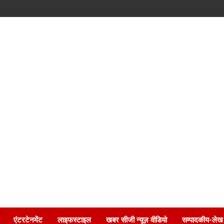
एंटरटेनमेंट
लाइफस्टाइल
खबर सीजी न्यूज़ वीडियो
सम्पादकीय-लेख