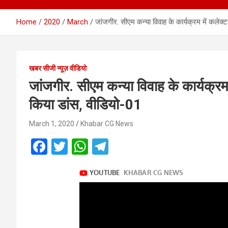
Home
2020
March
जांजगीर. सीएम कन्या विवाह के कार्यक्रम में कलेक
खबर सीजी न्यूज़ वीडियो
जांजगीर. सीएम कन्या विवाह के कार्यक्रम
किया डांस, वीडियो-01
March 1, 2020
Khabar CG News
F
T
W
T
a
wi
h
el
ce
tt
at
e
b
er
s
gr
o
A
a