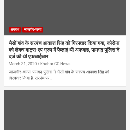
अपराध
जांजगीर-चाम्पा
भैसों गांव के सरपंच आकाश सिंह को गिरफ्तार किया गया, कोरोना
को लेकर वाट्स-एप ग्रुप में फैलाई थी अफवाह, पामगढ़ पुलिस ने
दर्ज की थी एफआईआर
March 31, 2020
Khabar CG News
जांजगीर-चाम्पा. पामगढ़ पुलिस ने भैसों गांव के सरपंच आकाश सिंह को
गिरफ्तार किया है. सरपंच पर…