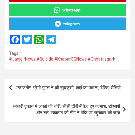
whatsapp
telegram
F
T
W
T
a
wi
h
el
Tags:
ce
tt
at
e
#JanjgirNews #Suicide #KhabarCGNews #Chhattisgarh
b
er
s
gr
o
A
a
Post
o
p
m
#जांजगीर. प्रेमी युगल ने की खुदकुशी, कहां का मामला, देखिए वीडियो …
navigation
k
p
ज्वेलरी दुकान में लाखों की चोरी, सीसी टीवी में कैद हुए बदमाश, डीएसपी
और डॉग स्क्वायड की टीम ने मौके पर पहुंचकर की जांच