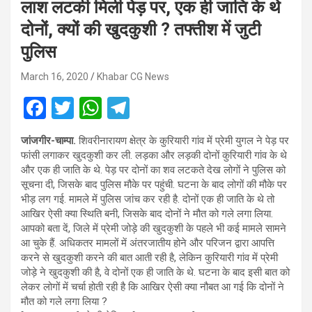
लाश लटकी मिली पेड़ पर, एक ही जाति के थे
दोनों, क्यों की खुदकुशी ? तफ्तीश में जुटी
पुलिस
March 16, 2020
Khabar CG News
F
T
W
T
a
wi
h
el
जांजगीर-चाम्पा.
शिवरीनारायण क्षेत्र के कुरियारी गांव में प्रेमी युगल ने पेड़ पर
ce
tt
at
e
फांसी लगाकर खुदकुशी कर ली. लड़का और लड़की दोनों कुरियारी गांव के थे
b
er
s
gr
और एक ही जाति के थे. पेड़ पर दोनों का शव लटकते देख लोगों ने पुलिस को
सूचना दी, जिसके बाद पुलिस मौके पर पहुंची. घटना के बाद लोगों की मौके पर
o
A
a
भीड़ लग गई. मामले में पुलिस जांच कर रही है. दोनों एक ही जाति के थे तो
o
p
m
आखिर ऐसी क्या स्थिति बनी, जिसके बाद दोनों ने मौत को गले लगा लिया.
आपको बता दें, जिले में प्रेमी जोड़े की खुदकुशी के पहले भी कई मामले सामने
k
p
आ चुके हैं. अधिकतर मामलों में अंतरजातीय होने और परिजन द्वारा आपत्ति
करने से खुदकुशी करने की बात आती रही है, लेकिन कुरियारी गांव में प्रेमी
जोड़े ने खुदकुशी की है, वे दोनों एक ही जाति के थे. घटना के बाद इसी बात को
लेकर लोगों में चर्चा होती रही है कि आखिर ऐसी क्या नौबत आ गई कि दोनों ने
मौत को गले लगा लिया ?